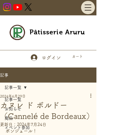
Pâtisserie Aruru
カート
ログイン
記事
記事一覧
2024年6月29日
記事一覧
カヌレ ド ボルドー
お知らせ
（Cannelé de Bordeaux）
商品
更新日：
2024年7月24日
イベント参加
ボンジュール！