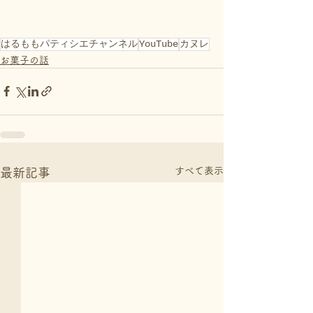
cross-origin" allowfullscreen></iframe>
はるももパティシエチャンネル
YouTube
カヌレ
お菓子の話
すべて表示
最新記事