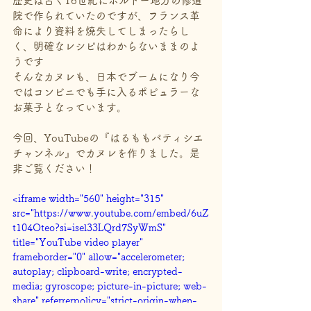
歴史は古く16世紀にボルドー地方の修道
院で作られていたのですが、フランス革
命により資料を焼失してしまったらし
く、明確なレシピはわからないままのよ
うです
そんなカヌレも、日本でブームになり今
ではコンビニでも手に入るポピュラーな
お菓子となっています。
今回、YouTubeの『はるももパティシエ
チャンネル』でカヌレを作りました。是
非ご覧ください！
<iframe width="560" height="315" 
src="https://www.youtube.com/embed/6uZ
t104Oteo?si=isel33LQrd7SyWmS" 
title="YouTube video player" 
frameborder="0" allow="accelerometer; 
autoplay; clipboard-write; encrypted-
media; gyroscope; picture-in-picture; web-
share" referrerpolicy="strict-origin-when-