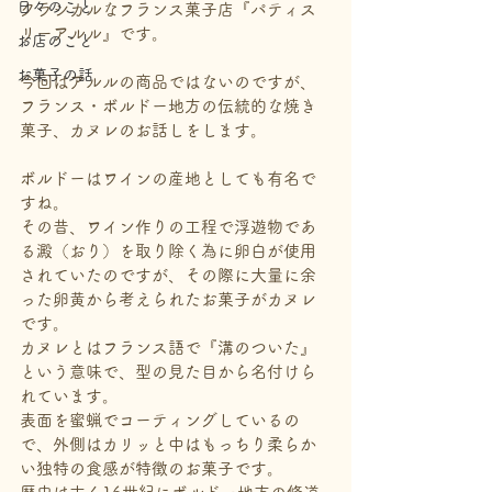
日々のこと
クラシカルなフランス菓子店『パティス
リーアルル』です。
お店のこと
お菓子の話
今回はアルルの商品ではないのですが、
フランス・ボルドー地方の伝統的な焼き
菓子、カヌレのお話しをします。
ボルドーはワインの産地としても有名で
すね。
その昔、ワイン作りの工程で浮遊物であ
る澱（おり）を取り除く為に卵白が使用
されていたのですが、その際に大量に余
った卵黄から考えられたお菓子がカヌレ
です。
カヌレとはフランス語で『溝のついた』
という意味で、型の見た目から名付けら
れています。
表面を蜜蝋でコーティングしているの
で、外側はカリッと中はもっちり柔らか
い独特の食感が特徴のお菓子です。