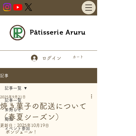
Pâtisserie Aruru
カート
ログイン
記事
記事一覧
2025年9月21日
記事一覧
焼き菓子の配送について
お知らせ
（春夏シーズン）
商品
更新日：
2025年10月19日
イベント参加
ボンジュール！