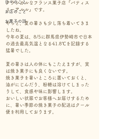
日々のこと
クラシカルなフランス菓子店『パティス
リーアルル』です。
お店のこと
お菓子の話
やっと、夏の暑さも少し落ち着いてきま
したね。
今年の夏は、8/5に群馬県伊勢崎市で日本
の過去最高気温となる41.8℃を記録する
猛暑でした。
夏の暑さは人の体にもこたえますが、実
は焼き菓子にも良くないです。
焼き菓子を暑いところに置いておくと、
油がにじんだり、粉糖は溶けてしまった
りして、食感や味に影響します。
おいしい状態でお客様へお届けするため
に、暑い季節の焼き菓子の配送はクール
便を利用しております。