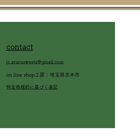
contact
rr.arurusweets@gmail.com
on line shop工房：埼玉県志木市
​特定商規約に基づく表記