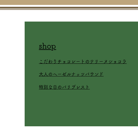
shop
新商品『プティフールお茶会
BOX』
​こだわりチョコレートのテリーヌショコラ
​大人のヘーゼルナッツパウンド
特別な日のパリブレスト