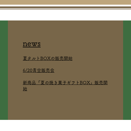
news
夏タルトBOXの販売開始
6/20青空販売会
新商品『夏の焼き菓子ギフトBOX』販売開
始