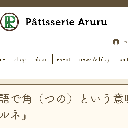
Pâtisserie Aruru
me
shop
about
event
news & blog
con
語で角（つの）という意
ルネ』