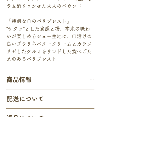
ラム酒をきかせた大人のパウンド
『特別な日のパリブレスト』
“サクッ”とした食感と粉、本来の味わ
いが楽しめるシュー生地に、口溶けの
良いプラリネバタークリームとカラメ
リゼしたクルミをサンドした食べごた
えのあるパリブレスト
商品情報
『こだわりチョコレートのテリーヌショコ
配送について
ラ』
＜食材＞
・ご注文いただいた商品は、ヤマト運輸のク
・3種類のチョコレート
返品について
ール便にてお届けいたします。（商品や季節
甘味のカカオバリー ミアメール：カカオ
によって通常便（常温）とクール便を使い分
58％
・商品のお届けには万全を期しております
けております）
苦味のヴァローナ グアナラ：カカオ70％
が、万が一お届けした商品に明確な不良や相
酸味のヴァローナ マンジャリ：カカオ64％