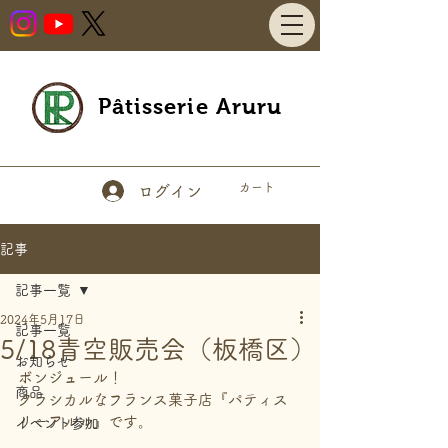
Pâtisserie Aruru
カート
ログイン
記事
記事一覧
2024年5月17日
記事一覧
5/18青空販売会（板橋区）
お知らせ
ボンジュール！
商品
クラシカルなフランス菓子店『パティス
リーアルル』です。
イベント参加