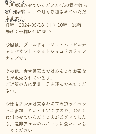
日々のこと
先月参加させていただいた
4/20青空販売
お店のこと
会（板橋）
に、今月も参加させていただ
きます！
お菓子の話
日時：2024/05/18（土）10時～16時
場所：板橋区仲町28-7
今回は、ブールドネージュ・ヘーゼルナ
ッツパウンド・タルトショコラのライン
ナップです。
その他、青空販売会ではあんこやお茶な
どが販売されています。
ご近所の方は是非、足を運んでみてくだ
さい。
今後もアルルは東京や埼玉周辺のイベン
トに参加していく予定ですので、お近く
に伺わせていただくことがございました
ら、是非アルルのスイーツに会いにいら
してください。