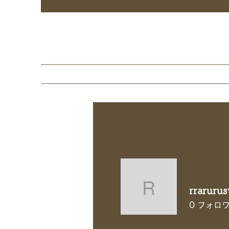
ho
rraruru
rrarurusw
0
フォロ