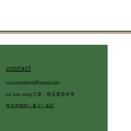
contact
rr.arurusweets@gmail.com
on line shop工房：埼玉県志木市
​特定商規約に基づく表記