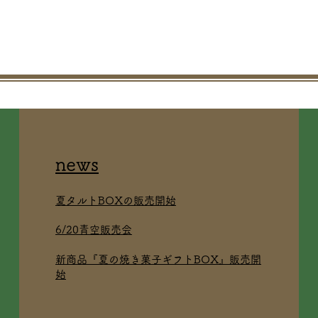
news
夏タルトBOXの販売開始
6/20青空販売会
新商品『夏の焼き菓子ギフトBOX』販売開
始