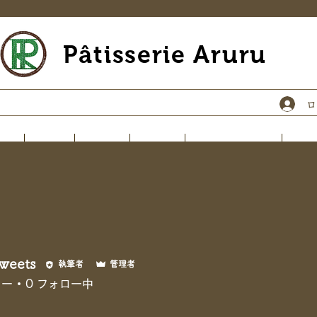
Pâtisserie Aruru
me
shop
about
event
news & blog
con
sweets
eets
執筆者
管理者
ワー
0
フォロー中