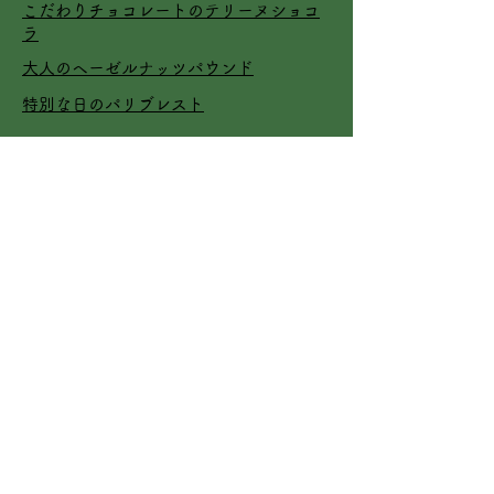
​こだわりチョコレートのテリーヌショコ
ラ
​大人のヘーゼルナッツパウンド
特別な日のパリブレスト
news
夏タルトBOXの販売開始
6/20青空販売会
新商品『夏の焼き菓子ギフトBOX』販売
開始
contact
rr.arurusweets@gmail.com
on line shop工房：埼玉県志木市