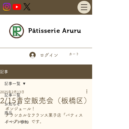
Pâtisserie Aruru
カート
ログイン
記事
記事一覧
2025年2月13日
記事一覧
2/15青空販売会（板橋区）
お知らせ
ボンジュール！
商品
クラシカルなフランス菓子店『パティス
リーアルル』です。
イベント参加