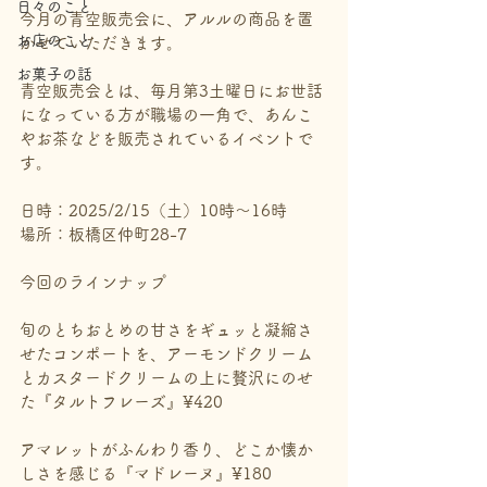
日々のこと
今月の青空販売会に、アルルの商品を置
お店のこと
かせていただきます。
お菓子の話
青空販売会とは、毎月第3土曜日にお世話
になっている方が職場の一角で、あんこ
やお茶などを販売されているイベントで
す。
日時：2025/2/15（土）10時～16時
場所：板橋区仲町28-7
今回のラインナップ
旬のとちおとめの甘さをギュッと凝縮さ
せたコンポートを、アーモンドクリーム
とカスタードクリームの上に贅沢にのせ
た『タルトフレーズ』¥420
アマレットがふんわり香り、どこか懐か
しさを感じる『マドレーヌ』¥180