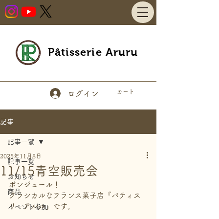
Pâtisserie Aruru
カート
ログイン
記事
記事一覧
2025年11月8日
記事一覧
11/15青空販売会
お知らせ
ボンジュール！
商品
クラシカルなフランス菓子店『パティス
リーアルル』です。
イベント参加