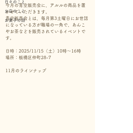
日々のこと
今月の青空販売会に、アルルの商品を置
お店のこと
かせていただきます。
青空販売会とは、毎月第3土曜日にお世話
お菓子の話
になっている方が職場の一角で、あんこ
やお茶などを販売されているイベントで
す。
日時：2025/11/15（土）10時～16時
場所：板橋区仲町28-7
11月のラインナップ