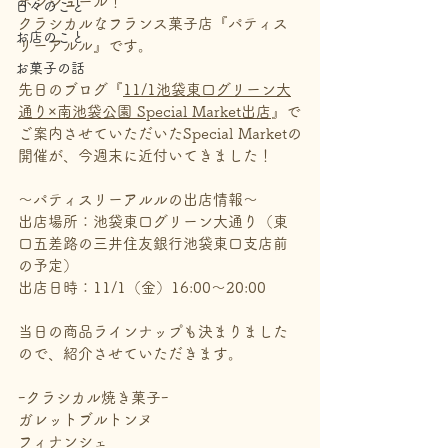
ボンジュール！
日々のこと
クラシカルなフランス菓子店『パティス
お店のこと
リーアルル』です。
お菓子の話
先日のブログ『
11/1池袋東口グリーン大
通り×南池袋公園 Special Market出店
』で
ご案内させていただいたSpecial Marketの
開催が、今週末に近付いてきました！
～パティスリーアルルの出店情報～
出店場所：池袋東口グリーン大通り（東
口五差路の三井住友銀行池袋東口支店前
の予定）
出店日時：11/1（金）16:00～20:00
当日の商品ラインナップも決まりました
ので、紹介させていただきます。
ｰクラシカル焼き菓子ｰ
ガレットブルトンヌ
フィナンシェ