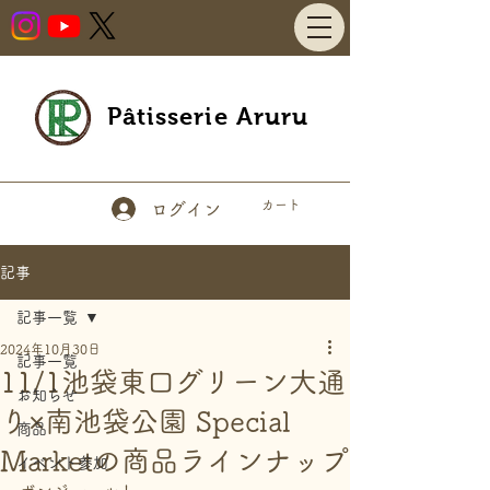
Pâtisserie Aruru
カート
ログイン
記事
記事一覧
2024年10月30日
記事一覧
11/1池袋東口グリーン大通
お知らせ
り×南池袋公園 Special
商品
Marketの商品ラインナップ
イベント参加