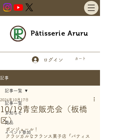
Pâtisserie Aruru
カート
ログイン
記事
記事一覧
2024年10月17日
記事一覧
10/19青空販売会（板橋
お知らせ
区）
商品
ボンジュール！
イベント参加
クラシカルなフランス菓子店『パティス