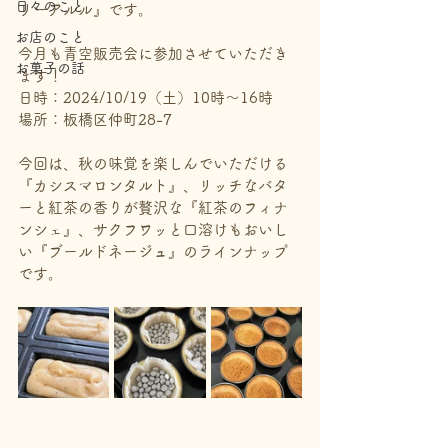
日々のこと
リーアルル』です。
お店のこと
今月も青空販売会に参加させていただき
お菓子の話
ます！
日時：2024/10/19（土）10時～16時
場所：板橋区仲町28-7
今回は、秋の味覚を楽しんでいただける
『カシスマロンタルト』、リッチなバタ
ーと紅茶の香りが贅沢な『紅茶のフィナ
ンシェ』、サクフワッと口溶けもおいし
い『ブールドネージュ』のラインナップ
です。