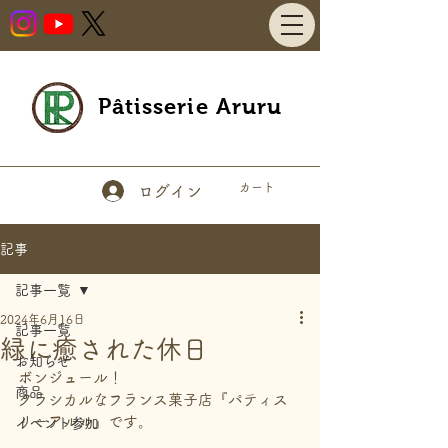
Pâtisserie Aruru
カート
ログイン
記事
記事一覧
2024年6月16日
記事一覧
緑に癒された休日
お知らせ
ボンジュール！
商品
クラシカルなフランス菓子店『パティス
リーアルル』です。
イベント参加