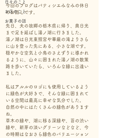
日々のこと
今回のブログはパティシエみなみの休日
お店のこと
のお話しです。
お菓子の話
先日、夫の故郷の栃木県に帰り、奥日光
まで足を延ばし湯ノ湖に行きました。
湯ノ湖は日光東照宮や華厳の滝よりさら
に山を登った先にある、小さな湖です。
穏やかな空気と小鳥のさえずりに導かれ
るように、山々に囲まれた湯ノ湖の散策
路を歩いていたら、いろんな緑に出逢い
ました。
私はアルルのロゴにも使用しているよう
に緑色が大好きで、そんな緑に囲まれて
いる空間は最高に幸せな気分でした。
自然の中にはたくさんの緑色があります
ね。
草木の緑や、湖に移る深緑や、苔の渋い
緑や、新芽の淡いグリーンなどなど、今
の時期はなおさら緑色のバリエーション