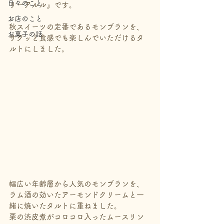
日々のこと
リーアルル』です。
お店のこと
秋スイーツの定番であるモンブランを、
お菓子の話
サクッと食感でも楽しんでいただけるタ
ルトにしました。
幅広い年齢層から人気のモンブランを、
ラム酒の効いたアーモンドクリームと一
緒に焼いたタルトに重ねました。
栗の渋皮煮がコロコロ入ったムースリン