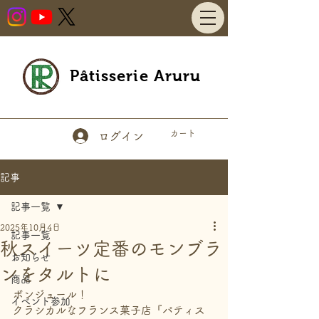
Pâtisserie Aruru
カート
ログイン
記事
記事一覧
2025年10月4日
記事一覧
秋スイーツ定番のモンブラ
お知らせ
ンをタルトに
商品
ボンジュール！
イベント参加
クラシカルなフランス菓子店『パティス