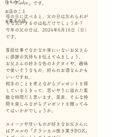
日々のこと
リーアルル』です。
お店のこと
母の日に比べると、父の日は忘れられが
お菓子の話
ちな気がするのは私だけでしょうか？
今年の父の日は、2024年6月16日（日）
です。
普段仕事でなかなか家にいないお父さん
に感謝の気持ちを伝えてみましょう。
お父さんの好きな色のネクタイや、趣味
で使いそうなもの、好みのお酒なんかも
いいですね。
相手のことを考えながらプレゼントを探
しているときって、思いやりに溢れた素
敵な時間だと思います。是非、そんな時
間を楽しみながらプレゼントを贈ってみ
てはいかがでしょうか。
スイーツや甘いものが好きなお父さんに
はアルルの
『クラシカル焼き菓子BOX』