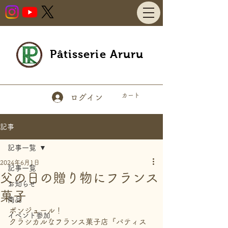
Pâtisserie Aruru
カート
ログイン
記事
記事一覧
2024年6月1日
記事一覧
父の日の贈り物にフランス
お知らせ
菓子
商品
ボンジュール！
イベント参加
クラシカルなフランス菓子店『パティス