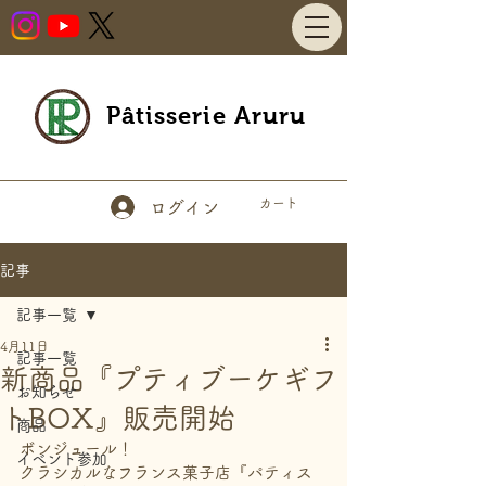
Pâtisserie Aruru
カート
ログイン
記事
記事一覧
4月11日
記事一覧
新商品『プティブーケギフ
お知らせ
トBOX』販売開始
商品
ボンジュール！
イベント参加
クラシカルなフランス菓子店『パティス