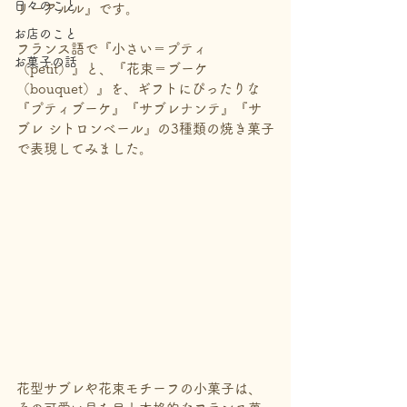
日々のこと
リーアルル』です。
お店のこと
フランス語で『小さい＝プティ
お菓子の話
（petit）』と、『花束＝ブーケ
（bouquet）』を、ギフトにぴったりな
『プティブーケ』『サブレナンテ』『サ
ブレ シトロンベール』の3種類の焼き菓子
で表現してみました。
花型サブレや花束モチーフの小菓子は、