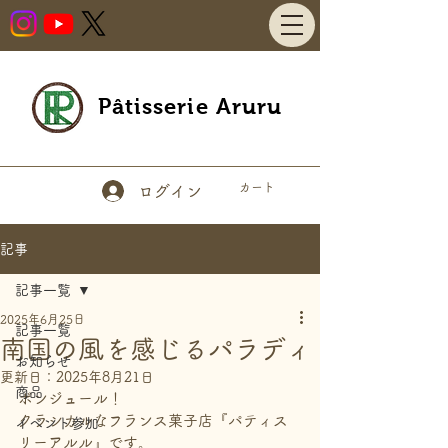
Pâtisserie Aruru
カート
ログイン
記事
記事一覧
2025年6月25日
記事一覧
南国の風を感じるパラディ
お知らせ
更新日：
2025年8月21日
商品
ボンジュール！
クラシカルなフランス菓子店『パティス
イベント参加
リーアルル』です。