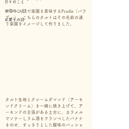
日々のこと
お店のこと
フランス語で楽園を意味するPradis（パラ
ディ）、こちらのタルトはその名前の通
お菓子の話
り楽園をイメージして作りました。
タルト生地とクレームダマンド（アーモ
ンドクリーム）を一緒に焼き上げて、ア
ーモンドの主張がある土台に、カラメル
でソテーしラム酒をフランベしたバナナ
をのせ、すっきりとした酸味のパッショ