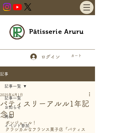
Pâtisserie Aruru
カート
ログイン
記事
記事一覧
2025年4月1日
記事一覧
パティスリーアルル1年記
お知らせ
念日
商品
ボンジュール！
イベント参加
クラシカルなフランス菓子店『パティス